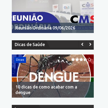
Reunião Ordinária 09/06/2026
Dicas de Saúde
Dicas
Dicas
10 dicas de como acabar com a
Econo
dengue
cons