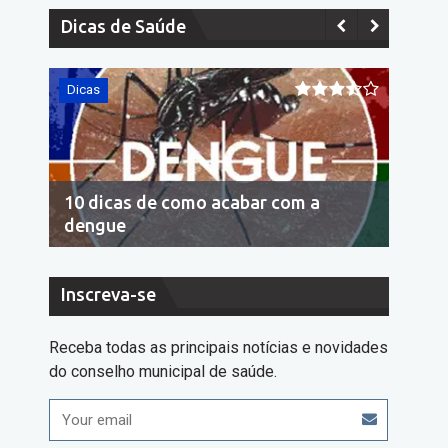
Dicas de Saúde
Dicas
Dicas
10 dicas de como acabar com a
Econo
dengue
cons
Inscreva-se
Receba todas as principais notícias e novidades
do conselho municipal de saúde.