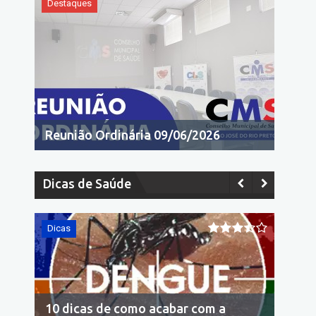
Destaques
Reunião Ordinária 09/06/2026
Dicas de Saúde
Dicas
Dicas
10 dicas de como acabar com a
Econo