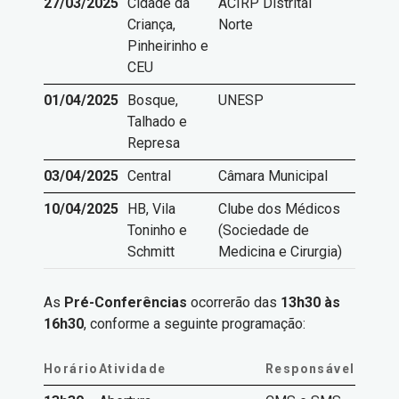
27/03/2025
Cidade da
ACIRP Distrital
Criança,
Norte
Pinheirinho e
CEU
01/04/2025
Bosque,
UNESP
Talhado e
Represa
03/04/2025
Central
Câmara Municipal
10/04/2025
HB, Vila
Clube dos Médicos
Toninho e
(Sociedade de
Schmitt
Medicina e Cirurgia)
As
Pré-Conferências
ocorrerão das
13h30 às
16h30
, conforme a seguinte programação:
Horário
Atividade
Responsável