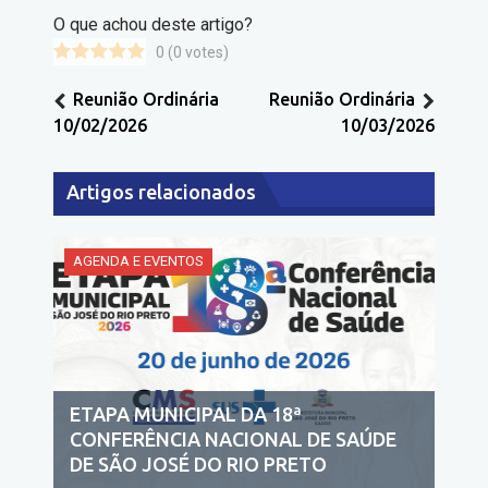
O que achou deste artigo?
0
(
0
votes)
Reunião Ordinária
Reunião Ordinária
10/02/2026
10/03/2026
Artigos relacionados
AGENDA E EVENTOS
ETAPA MUNICIPAL DA 18ª
CONFERÊNCIA NACIONAL DE SAÚDE
13ª CONFERÊNCIA MUNICIPAL DE
DE SÃO JOSÉ DO RIO PRETO
SAÚDE DE SÃO JOSÉ DO RIO PRETO