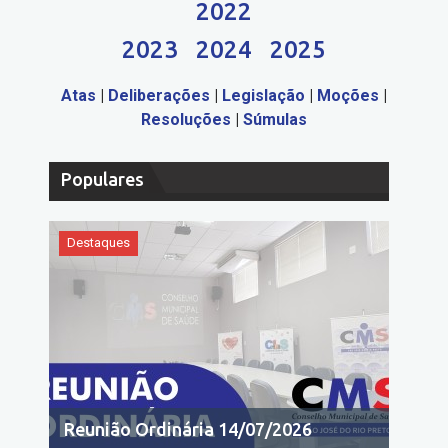
2022
2023
2024
2025
Atas
|
Deliberações
|
Legislação
|
Moções
|
Resoluções
|
Súmulas
Populares
Destaques
Reunião Ordinária 14/07/2026