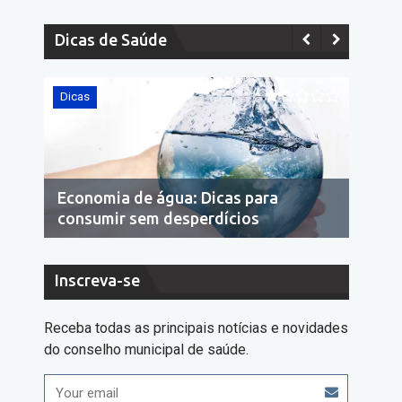
Dicas de Saúde
Dicas
Dic
10 dicas de como acabar com a
Ec
dengue
co
Inscreva-se
Receba todas as principais notícias e novidades
do conselho municipal de saúde.