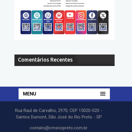
Comentários Recentes
MENU
Rua Raul de Carvalho, 2970, CEP 15020-020 -
Santos Dumont, São José do Rio Preto - SP
contato@cmsriopreto.com.br