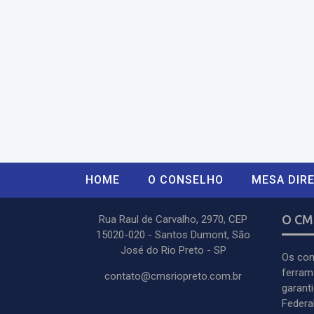
HOME
O CONSELHO
MESA DIRE
O CM
Rua Raul de Carvalho, 2970, CEP
15020-020 - Santos Dumont, São
José do Rio Preto - SP
Os con
ferram
contato@cmsriopreto.com.br
garant
Federal