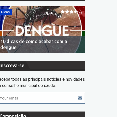
Dicas
Dicas
10 dicas de como acabar com a
Economia de 
dengue
consumir se
Inscreva-se
eceba todas as principais notícias e novidades
o conselho municipal de saúde.
Composição