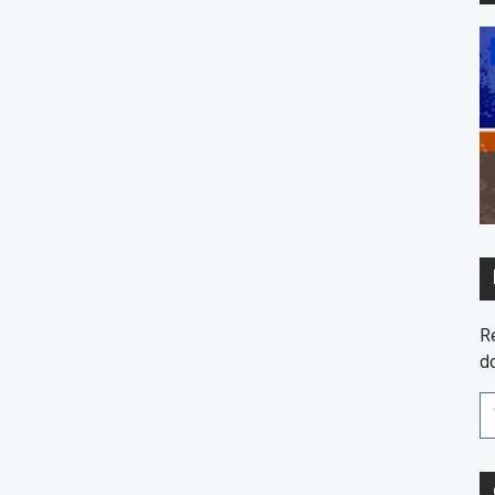
Dicas
m a
Economia de água: Dicas para
consumir sem desperdícios
R
d