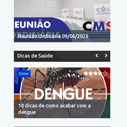
Reunião Ordinária 09/06/2026
Dicas de Saúde
Dicas
Dicas
10 dicas de como acabar com a
Econo
dengue
cons