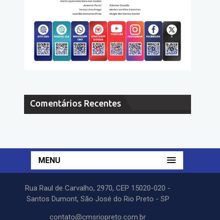
Comentários Recentes
MENU
Rua Raul de Carvalho, 2970, CEP 15020-020 -
Santos Dumont, São José do Rio Preto - SP
contato@cmsriopreto.com.br