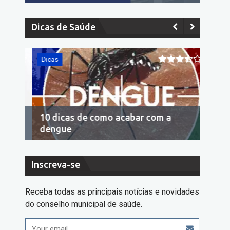
Dicas de Saúde
Dicas
Dicas
10 dicas de como acabar com a
Econo
dengue
cons
Inscreva-se
Receba todas as principais notícias e novidades
do conselho municipal de saúde.