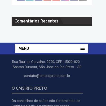
Comentários Recentes
MENU
Rua Raul de Carvalho, 2970, CEP 15020-020 -
Santos Dumont, São José do Rio Preto - SP
contato@cmsriopreto.com.br
O CMS RIO PRETO
Os conselhos de saúde são ferramentas de