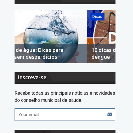
Dicas
Dicas
10 dicas de como acabar com a
Econ
dengue
cons
Inscreva-se
Receba todas as principais notícias e novidades
do conselho municipal de saúde.