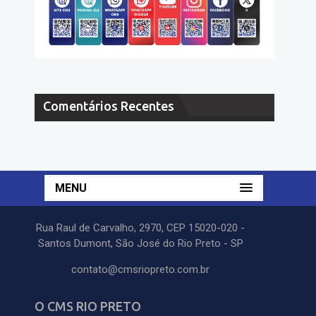
Comentários Recentes
MENU
Rua Raul de Carvalho, 2970, CEP 15020-020 -
Santos Dumont, São José do Rio Preto - SP
contato@cmsriopreto.com.br
O CMS RIO PRETO