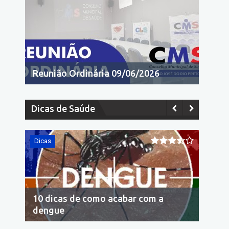
Reunião Ordinária 09/06/2026
Dicas de Saúde
Dicas
Dicas
10 dicas de como acabar com a
Econo
dengue
cons