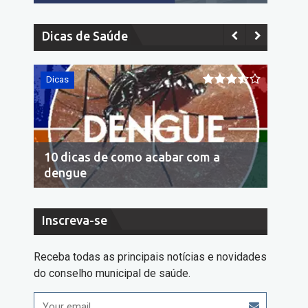
Dicas de Saúde
Dicas
Dicas
10 dicas de como acabar com a
Econo
dengue
cons
Inscreva-se
Receba todas as principais notícias e novidades
do conselho municipal de saúde.