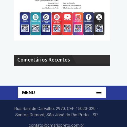
Comentários Recentes
MENU
Rua Raul de Carvalho, 2970, CEP 15020-020 -
Santos Dumont, São José do Rio Preto - SP
contato@cmsriopreto.com.br