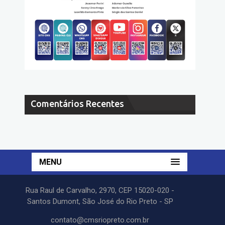
Comentários Recentes
MENU
Rua Raul de Carvalho, 2970, CEP 15020-020 -
Santos Dumont, São José do Rio Preto - SP
contato@cmsriopreto.com.br