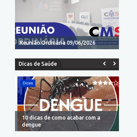
Reunião Ordinária 09/06/2026
Dicas de Saúde
Dicas
Dicas
10 dicas de como acabar com a
Econo
dengue
cons