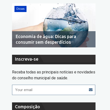
s
Dicas
nomia de água: Dicas para
10 dicas de com
sumir sem desperdícios
dengue
Inscreva-se
Receba todas as principais notícias e novidades
do conselho municipal de saúde.
Composição