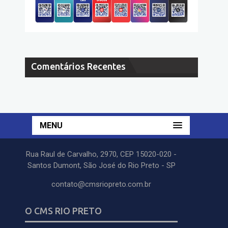
Comentários Recentes
MENU
Rua Raul de Carvalho, 2970, CEP 15020-020 -
Santos Dumont, São José do Rio Preto - SP
contato@cmsriopreto.com.br
O CMS RIO PRETO