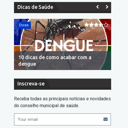
Dicas de Saúde
Dicas
Dicas
10 dicas de como acabar com a
Econo
dengue
cons
Inscreva-se
Receba todas as principais notícias e novidades
do conselho municipal de saúde.