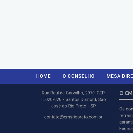
HOME
O CONSELHO
MESA DIRE
O CM
Rua Raul de Carvalho, 2970, CEP
15020-020 - Santos Dumont, São
José do Rio Preto - SP
Os con
ferram
contato@cmsriopreto.com.br
garant
Federal