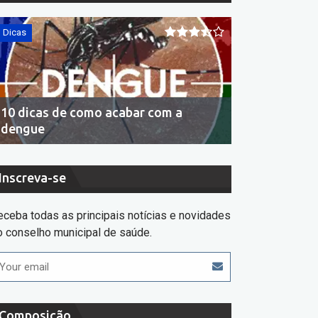
Dicas
Dicas
10 dicas de como acabar com a
Economia de 
dengue
consumir se
Inscreva-se
eceba todas as principais notícias e novidades
o conselho municipal de saúde.
Composição