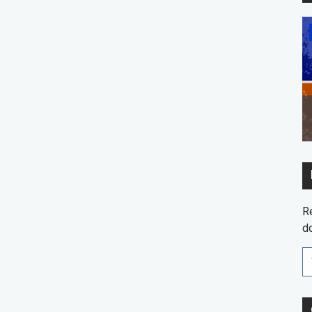
Dicas
m a
Economia de água: Dicas para
consumir sem desperdícios
R
d