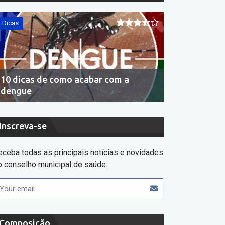
Dicas
Dicas
10 dicas de como acabar com a
Economia de 
dengue
consumir se
Inscreva-se
eceba todas as principais notícias e novidades
o conselho municipal de saúde.
Composição