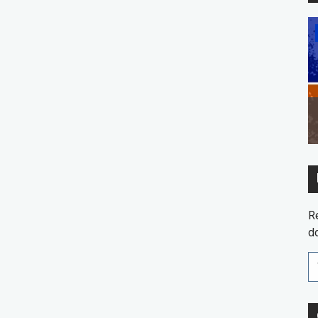
Dicas
m a
Economia de água: Dicas para
consumir sem desperdícios
R
d