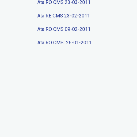
Ata RO CMS 23-03-2011
Dicas
Ata RE CMS 23-02-2011
Ata RO CMS 09-02-2011
Ata RO CMS 26-01-2011
10 dicas de como acabar co
dengue