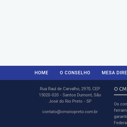
HOME
O CONSELHO
MESA DIRE
O CM
Rua Raul de Carvalho, 2970, CEP
15020-020 - Santos Dumont, São
José do Rio Preto - SP
Os con
ferram
contato@cmsriopreto.com.br
garant
Federal